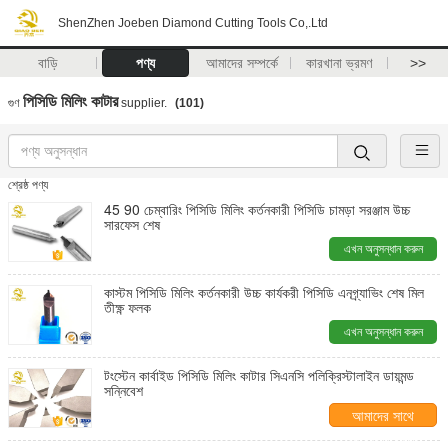
ShenZhen Joeben Diamond Cutting Tools Co,.Ltd
বাড়ি
পণ্য
আমাদের সম্পর্কে
কারখানা ভ্রমণ
>>
পিসিডি মিলিং কাটার
গুণ
supplier.
(101)
শ্রেষ্ঠ পণ্য
45 90 চেম্বারিং পিসিডি মিলিং কর্তনকারী পিসিডি চামড়া সরঞ্জাম উচ্চ
সারফেস শেষ
এখন অনুসন্ধান করুন
কাস্টম পিসিডি মিলিং কর্তনকারী উচ্চ কার্যকরী পিসিডি এনগ্র্যাভিং শেষ মিল
তীক্ষ্ণ ফলক
এখন অনুসন্ধান করুন
টংস্টেন কার্বাইড পিসিডি মিলিং কাটার সিএনসি পলিক্রিস্টালাইন ডায়মন্ড
সন্নিবেশ
আমাদের সাথে
যোগাযোগ করুন