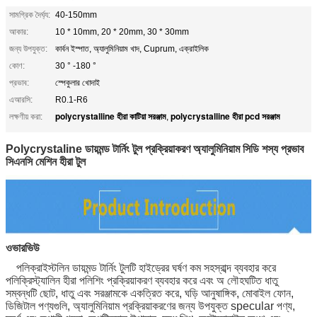
সামগ্রিক দৈর্ঘ্য:
40-150mm
আকার:
10 * 10mm, 20 * 20mm, 30 * 30mm
জন্য উপযুক্ত:
কার্বন ইস্পাত, অ্যালুমিনিয়াম খাদ, Cuprum, এক্রাইলিক
কোণ:
30 ° -180 °
প্রভাব:
স্পেকুলার খোদাই
এআরসি:
R0.1-R6
polycrystalline হীরা কাটিয়া সরঞ্জাম
polycrystalline হীরা pcd সরঞ্জাম
লক্ষণীয় করা:
,
Polycrystaline ডায়মন্ড টার্নিং টুল প্রক্রিয়াকরণ অ্যালুমিনিয়াম সিডি শস্য প্রভাব
সিএনসি মেশিন হীরা টুল
ওভারভিউ
পলিক্রাইস্টলিন ডায়মন্ড টার্নিং টুলটি
হাইড্রের ঘর্ষণ কম সহস্রাব্দ ব্যবহার করে
পলিক্রিস্ট্যালিন হীরা পলিশিং প্রক্রিয়াকরণ ব্যবহার করে এবং অ লৌহঘটিত ধাতু
সম্বন্ধটি ছোট, ধাতু এবং সরঞ্জামকে একত্রিত করে, ঘড়ি আনুষাঙ্গিক, মোবাইল ফোন,
ডিজিটাল পণ্যগুলি, অ্যালুমিনিয়াম প্রক্রিয়াকরণের জন্য উপযুক্ত specular পণ্য,