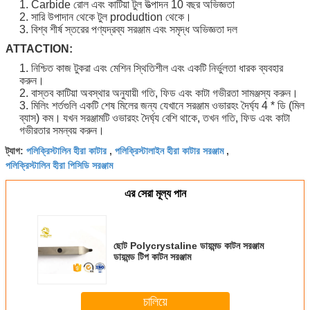
1. Carbide রোল এবং কাটিয়া টুল উত্পাদন 10 বছর অভিজ্ঞতা
2. সারি উপাদান থেকে টুল produdtion থেকে।
3. বিশ্ব শীর্ষ স্তরের পণ্যদ্রব্য সরঞ্জাম এবং সমৃদ্ধ অভিজ্ঞতা দল
ATTACTION:
1. নিশ্চিত কাজ টুকরা এবং মেশিন স্থিতিশীল এবং একটি নির্ভুলতা ধারক ব্যবহার
করুন।
2. বাস্তব কাটিয়া অবস্থার অনুযায়ী গতি, ফিড এবং কাটা গভীরতা সামঞ্জস্য করুন।
3. মিলিং শর্তগুলি একটি শেষ মিলের জন্য যেখানে সরঞ্জাম ওভারহং দৈর্ঘ্য 4 * ডি (মিল
ব্যাস) কম।
যখন সরঞ্জামটি ওভারহং দৈর্ঘ্য বেশি থাকে, তখন গতি, ফিড এবং কাটা
গভীরতার সমন্বয় করুন।
পলিক্রিস্টালিন হীরা কাটার
পলিক্রিস্টালাইন হীরা কাটার সরঞ্জাম
ট্যাগ:
,
,
পলিক্রিস্টালিন হীরা পিসিডি সরঞ্জাম
এর সেরা মূল্য পান
ছোট Polycrystaline ডায়মন্ড কাটন সরঞ্জাম
ডায়মন্ড টিপ কাটন সরঞ্জাম
চালিয়ে