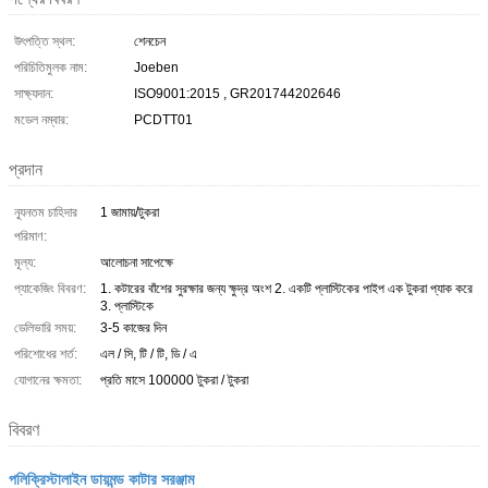
উৎপত্তি স্থল:
শেনচেন
পরিচিতিমুলক নাম:
Joeben
সাক্ষ্যদান:
ISO9001:2015 , GR201744202646
মডেল নম্বার:
PCDTT01
প্রদান
ন্যূনতম চাহিদার
1 জামায়/টুকরা
পরিমাণ:
মূল্য:
আলোচনা সাপেক্ষে
প্যাকেজিং বিবরণ:
1. কটারের বাঁশের সুরক্ষার জন্য ক্ষুদ্র অংশ 2. একটি প্লাস্টিকের পাইপ এক টুকরা প্যাক করে
3. প্লাস্টিকে
ডেলিভারি সময়:
3-5 কাজের দিন
পরিশোধের শর্ত:
এল / সি, টি / টি, ডি / এ
যোগানের ক্ষমতা:
প্রতি মাসে 100000 টুকরা / টুকরা
বিবরণ
পলিক্রিস্টালাইন ডায়মন্ড কাটার সরঞ্জাম