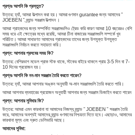
প্রশ্নঃ আপনি কি প্রস্তুত?
উত্তর: হ্যাঁ, আমরা উত্পাদন করা হয়।
আমরা
গুণমান gurantee
জন্য আমাদের "
JOEBEN
" ব্র্যান্ড সরঞ্জাম
উত্পাদন
।
আমরা গ্রাহকদের জন্য সম্পর্কিত সরঞ্জামগুলিও ট্রেড করি কারণ আমরা 10 বছরেরও বেশি
সময় ধরে এই ক্ষেত্রের মধ্যে রয়েছি, আমরা চীনা বাজারের সরঞ্জামগুলি সম্পর্কে খুব
পরিচিত।
আমরা সাধারণত আমাদের গ্রাহকদের তাদের জন্য উপযুক্ত উপযুক্ত
সরঞ্জামগুলি নির্বাচন করতে সহায়তা করি।
প্রশ্ন: আপনার প্রসবের সময় কি?
উত্তর: বেশিরভাগ মডেল প্রাক স্টক থাকে, স্টকের বাইরে থাকলে প্রায় 3-5 দিন বা 7-
10 দিনের প্রয়োজন হয়।
প্রশ্নঃ আপনি কি নন-মান সরঞ্জাম তৈরি করতে পারেন?
উত্তর: হ্যাঁ, আমরা আপনার অঙ্কন অনুযায়ী অ-মান সরঞ্জামগুলি তৈরি করতে পারি।
আমরা আপনার ব্যবহারের প্রয়োজন অনুযায়ী আপনার জন্য সরঞ্জাম ডিজাইন করতে পারেন
প্রশ্ন: আপনার সুবিধার কি?
উত্তর: আমরা এমন কারখানা যা আমাদের নিজস্ব ব্র্যান্ড "
JOEBEN
" সরঞ্জাম তৈরি
করে, আমাদের অবশ্যই আমাদের ব্র্যান্ড গুণমানের
নিশ্চয়তা দিতে
হবে।
এছাড়াও, আমাদের
কারখানা মূল্য এবং দ্রুত ডেলিভারি আছে।
আমাদের সুবিধা: