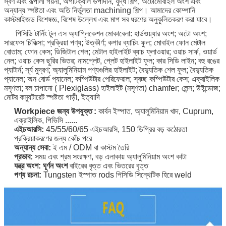
স্বর্ণ এবং রূপালী গয়না, অপটিক্যাল উপাদান, যুদ্ধ শিল্প, অটোমোবাইল অংশ এবং
অন্যান্য স্পষ্টতা এবং অতি নির্ভুলতা machining শিল্প। আমাদের কোম্পানি
কাস্টমাইজড বিশেষজ্ঞ, বিশেষ উল্লেখ এবং মাপ সব ধরণের অনুকূলিতকরণ করা যাবে।
পিসিডি টার্নিং টুল
এস
অ্যাপ্লিকেশন মোকাবেলা: হার্ডওয়্যার অংশ; অটো অংশ;
সারফেস চিকিত্সা; প্রক্রিয়া পণ্য; উত্কীর্ণ; কপার ব্যাচিং ফুল; মোবাইল ফোন মেটাল
বোতাম; ফোন কেস; ডিজিটাল শেল; মেটাল হাইলাইট ব্যাচ ফ্লাওয়ার; ওয়াচ সার্ফ, ওয়ার্ড
নেল; ওয়াচ কেস ছুরির ভিতর; নামপ্লেট, প্লেট হাইলাইট ফুল; কার সিডি লাইন; বহু রঙের
প্যাটার্ন; সূর্য মুদ্রণ; অ্যালুমিনিয়াম পণ্যগুলির হাইলাইট; বৈদ্যুতিক শেল ফুল; বৈদ্যুতিক
প্যানেল; অন বোর্ড প্যানেল; কম্পিউটার পেরিফেরাল; স্বচ্ছ কম্পিউটার কেস; এক্রাইলিক
মসৃণতা; বল চাপানো ( Plexiglass) হাইলাইট (মসৃণতা) chamfer; লেন্স; উইন্ডোজ;
মোটর কম্যুটারেট স্পষ্টতা গাড়ী, ইত্যাদি
Workpiece
জন্য উপযুক্ত
:
কার্বন ইস্পাত, অ্যালুমিনিয়াম খাদ, Cuprum,
এক্রাইলিক, পিভিসি ......
এইচআরসি:
45/55/60/65 এইচআরসি,
150
ডিগ্রির
বড় কঠোরতা
প্রক্রিয়াকরণের জন্য
কোঁচ
পরে
অন্যান্য সেবা:
ই এম / ODM বা কাস্টম তৈরি
প্রভাব:
সময় এবং শ্রম সংরক্ষণ, বড় এলাকায় অ্যালুমিনিয়াম অংশ কাটা
যন্ত্র অংশ: ঘূর্ণন অংশ
বাইরের বৃত্ত এবং ভিতরের বৃত্ত
পণ্য রচনা:
Tungsten ইস্পাত rods পিসিডি সিন্থেটিক হিরে weld