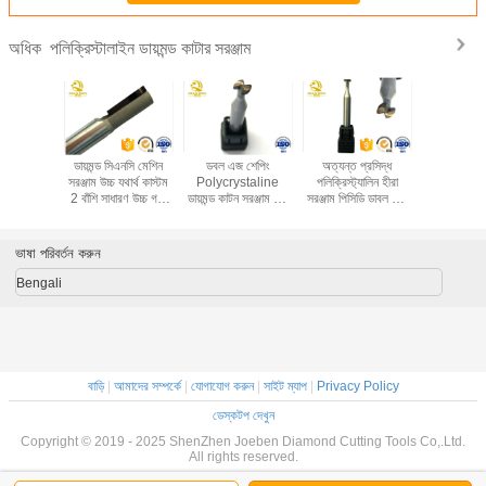
পলিক্রিস্টালাইন ডায়মন্ড কাটার সরঞ্জাম
অধিক
/ ল্যাপটপের
ডায়মন্ড সিএনসি মেশিন
ডবল এজ শেপিং
অত্যন্ত প্রসিদ্ধ
পিসিড
ম্বারিং
সরঞ্জাম উচ্চ যথার্থ কাস্টম
Polycrystaline
পলিক্রিস্ট্যালিন হীরা
Polycryst
লাইন ডায়মন্ড
2 বাঁশি সাধারণ উচ্চ গতি
ডায়মন্ড কাটন সরঞ্জাম ছুরি
সরঞ্জাম পিসিডি ডাবল এজ
ডায়মন্ড ক
গুলি হাইলাইট
কাটন
প্রসেসিং মোবাইল ফোন
মিলে কাটার বাইরের অংশ
অ্যালুমিনিয়
ুন
শেল
Workpieces
প্রসেস
ভাষা পরিবর্তন করুন
Bengali
বাড়ি
|
আমাদের সম্পর্কে
|
যোগাযোগ করুন
|
সাইট ম্যাপ
|
Privacy Policy
ডেস্কটপ দেখুন
Copyright © 2019 - 2025 ShenZhen Joeben Diamond Cutting Tools Co,.Ltd.
All rights reserved.