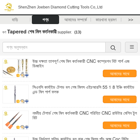
ShenZhen Joeben Diamond Cutting Tools Co,.Ltd
বাড়ি
পণ্য
আমাদের সম্পর্কে
কারখানা ভ্রমণ
>>
Tapered শেষ মিল কর্তনকারী
গুণ
supplier.
(13)
উচ্চ দক্ষতা তাপপূর্ণ শেষ মিল কর্তনকারী CNC কম্প্রেশন বিট শার্প এজ
ডিজাইন
আমাদের সাথে
যোগাযোগ করুন
সিএনসি কার্বাইড টেপড বল শেষ মিলস এইচআরসি 55 1 8 ইঞ্চি কার্বাইড
এন্ড মিল শার্প ফলক
আমাদের সাথে
যোগাযোগ করুন
নমনীয় টেপার্ড শেষ মিল কর্তনকারী CNC পরিহিত CNC রাউটার মেশিন টুল
বিট
আমাদের সাথে
যোগাযোগ করুন
উচ্চ নির্ভুলতা সলিড কার্বাইড বল নাক শেষ মিলস পাঁচ অক্ষ Cnc মিলিং