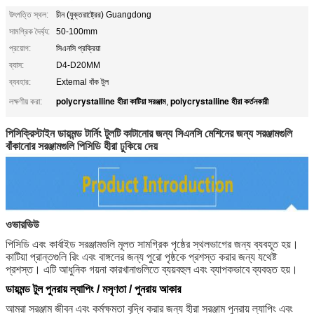
উৎপত্তি স্থল:
চীন (যুক্তরাষ্ট্রের) Guangdong
সামগ্রিক দৈর্ঘ্য:
50-100mm
প্রয়োগ:
সিএনসি প্রক্রিয়া
ব্যাস:
D4-D20MM
ব্যবহার:
Extemal বাঁক টুল
polycrystalline হীরা কাটিয়া সরঞ্জাম
polycrystalline হীরা কর্তনকারী
লক্ষণীয় করা:
,
পিসিক্রিস্টাইন ডায়মন্ড টার্নিং টুলটি কাটানোর জন্য সিএনসি মেশিনের জন্য সরঞ্জামগুলি
বাঁকানোর সরঞ্জামগুলি পিসিডি হীরা ঢুকিয়ে দেয়
ওভারভিউ
পিসিডি এবং কার্বাইড সরঞ্জামগুলি মূলত সামগ্রিক পৃষ্ঠের স্থলভাগের জন্য ব্যবহূত হয়।
কাটিয়া প্রান্তগুলি রিং এবং বাঙ্গলের জন্য পুরো পৃষ্ঠকে প্রশস্ত করার জন্য যথেষ্ট
প্রশস্ত। এটি আধুনিক গয়না কারখানাগুলিতে ব্যয়বহুল এবং ব্যাপকভাবে ব্যবহৃত হয়।
ডায়মন্ড টুল পুনরায় ল্যাপিং / মসৃণতা / পুনরায় আকার
আমরা সরঞ্জাম জীবন এবং কর্মক্ষমতা বৃদ্ধি করার জন্য হীরা সরঞ্জাম পুনরায় ল্যাপিং এবং