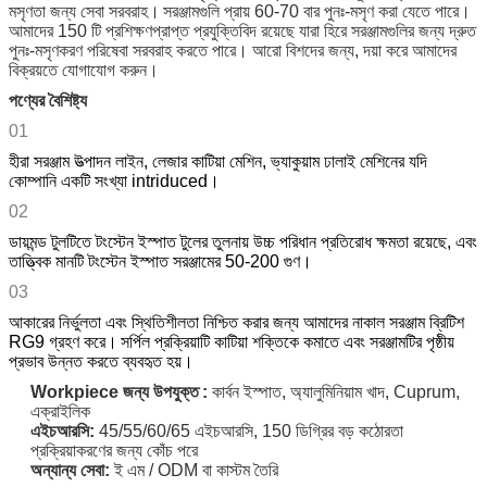
মসৃণতা জন্য সেবা সরবরাহ।
সরঞ্জামগুলি প্রায় 60-70 বার পুনঃ-মসৃণ করা যেতে পারে।
আমাদের 150 টি প্রশিক্ষণপ্রাপ্ত প্রযুক্তিবিদ রয়েছে যারা হিরে সরঞ্জামগুলির জন্য দ্রুত
পুনঃ-মসৃণকরণ পরিষেবা সরবরাহ করতে পারে। আরো বিশদের জন্য, দয়া করে আমাদের
বিক্রয়তে যোগাযোগ করুন।
পণ্যের বৈশিষ্ট্য
01
হীরা সরঞ্জাম উত্পাদন লাইন, লেজার কাটিয়া মেশিন, ভ্যাকুয়াম ঢালাই মেশিনের যদি
কোম্পানি একটি সংখ্যা intriduced।
02
ডায়মন্ড টুলটিতে টংস্টেন ইস্পাত টুলের তুলনায় উচ্চ পরিধান প্রতিরোধ ক্ষমতা রয়েছে, এবং
তাত্ত্বিক মানটি টংস্টেন ইস্পাত সরঞ্জামের 50-200 গুণ।
03
আকারের নির্ভুলতা এবং স্থিতিশীলতা নিশ্চিত করার জন্য আমাদের নাকাল সরঞ্জাম ব্রিটিশ
RG9 গ্রহণ করে।
সর্পিল প্রক্রিয়াটি কাটিয়া শক্তিকে কমাতে এবং সরঞ্জামটির পৃষ্ঠীয়
প্রভাব উন্নত করতে ব্যবহৃত হয়।
Workpiece
জন্য উপযুক্ত
:
কার্বন ইস্পাত, অ্যালুমিনিয়াম খাদ, Cuprum,
এক্রাইলিক
এইচআরসি:
45/55/60/65 এইচআরসি,
150
ডিগ্রির
বড় কঠোরতা
প্রক্রিয়াকরণের জন্য
কোঁচ
পরে
অন্যান্য সেবা:
ই এম / ODM বা কাস্টম তৈরি