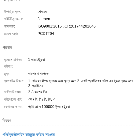
উৎপত্তি স্থল:
শেনচেন
পরিচিতিমুলক নাম:
Joeben
সাক্ষ্যদান:
ISO9001:2015 , GR201744202646
মডেল নম্বার:
PCDTT04
প্রদান
ন্যূনতম চাহিদার
1 জামায়/টুকরা
পরিমাণ:
মূল্য:
আলোচনা সাপেক্ষে
প্যাকেজিং বিবরণ:
1. কটারের বাঁশের সুরক্ষার জন্য ক্ষুদ্র অংশ 2. একটি প্লাস্টিকের পাইপ এক টুকরা প্যাক করে
3. প্লাস্টিকে
ডেলিভারি সময়:
3-8 কাজের দিন
পরিশোধের শর্ত:
এল / সি, টি / টি, ডি / এ
যোগানের ক্ষমতা:
প্রতি মাসে 100000 টুকরা / টুকরা
বিবরণ
পলিক্রিস্টালাইন ডায়মন্ড কাটার সরঞ্জাম