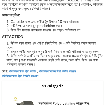
উত্তর: আমরা এমন কারখানা যা আমাদের নিজস্ব ব্র্যান্ড "
JOEBEN
" সরঞ্জাম তৈরি
করে, আমাদের অবশ্যই আমাদের ব্র্যান্ড গুণমানের
নিশ্চয়তা দিতে
হবে।
এছাড়াও, আমাদের
কারখানা মূল্য এবং দ্রুত ডেলিভারি আছে।
আমাদের সুবিধা:
1. Carbide রোল এবং কাটিয়া টুল উত্পাদন 10 বছর অভিজ্ঞতা
2. সারি উপাদান থেকে টুল produdtion থেকে।
3. বিশ্ব শীর্ষ স্তরের পণ্যদ্রব্য সরঞ্জাম এবং সমৃদ্ধ অভিজ্ঞতা দল
ATTACTION:
1. নিশ্চিত কাজ টুকরা এবং মেশিন স্থিতিশীল এবং একটি নির্ভুলতা ধারক ব্যবহার
করুন।
2. বাস্তব কাটিয়া অবস্থার অনুযায়ী গতি, ফিড এবং কাটা গভীরতা সামঞ্জস্য করুন।
3. মিলিং শর্তগুলি একটি শেষ মিলের জন্য যেখানে সরঞ্জাম ওভারহং দৈর্ঘ্য 4 * ডি (মিল
ব্যাস) কম।
যখন সরঞ্জামটি ওভারহং দৈর্ঘ্য বেশি থাকে, তখন গতি, ফিড এবং কাটা
গভীরতার সমন্বয় করুন।
পলিক্রিস্টালিন হীরা কাটার
পলিক্রিস্টালাইন হীরা কাটার সরঞ্জাম
ট্যাগ:
,
,
পলিক্রিস্টালিন হীরা পিসিডি সরঞ্জাম
এর সেরা মূল্য পান
উচ্চ নির্ভুলতা Polycrystaline ডায়মন্ড টার্নিং