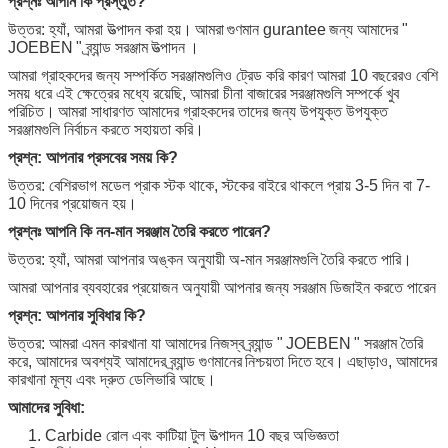
প্রশ্নঃ আপনি কি প্রস্তুত?
উত্তর: হ্যাঁ, আমরা উত্পাদন করা হয়।
আমরা
গুণমান gurantee
জন্য আমাদের "
JOEBEN
" ব্র্যান্ড সরঞ্জাম
উত্পাদন
।
আমরা গ্রাহকদের জন্য সম্পর্কিত সরঞ্জামগুলিও ট্রেড করি কারণ আমরা 10 বছরেরও বেশি
সময় ধরে এই ক্ষেত্রের মধ্যে রয়েছি, আমরা চীনা বাজারের সরঞ্জামগুলি সম্পর্কে খুব
পরিচিত।
আমরা সাধারণত আমাদের গ্রাহকদের তাদের জন্য উপযুক্ত উপযুক্ত
সরঞ্জামগুলি নির্বাচন করতে সহায়তা করি।
প্রশ্ন: আপনার প্রসবের সময় কি?
উত্তর: বেশিরভাগ মডেল প্রাক স্টক থাকে, স্টকের বাইরে থাকলে প্রায় 3-5 দিন বা 7-
10 দিনের প্রয়োজন হয়।
প্রশ্নঃ আপনি কি নন-মান সরঞ্জাম তৈরি করতে পারেন?
উত্তর: হ্যাঁ, আমরা আপনার অঙ্কন অনুযায়ী অ-মান সরঞ্জামগুলি তৈরি করতে পারি।
আমরা আপনার ব্যবহারের প্রয়োজন অনুযায়ী আপনার জন্য সরঞ্জাম ডিজাইন করতে পারেন
প্রশ্ন: আপনার সুবিধার কি?
উত্তর: আমরা এমন কারখানা যা আমাদের নিজস্ব ব্র্যান্ড "
JOEBEN
" সরঞ্জাম তৈরি
করে, আমাদের অবশ্যই আমাদের ব্র্যান্ড গুণমানের
নিশ্চয়তা দিতে
হবে।
এছাড়াও, আমাদের
কারখানা মূল্য এবং দ্রুত ডেলিভারি আছে।
আমাদের সুবিধা:
1. Carbide রোল এবং কাটিয়া টুল উত্পাদন 10 বছর অভিজ্ঞতা