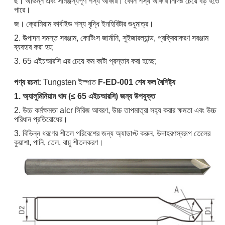
ছ।
অভিন্ন এবং সামঞ্জস্যপূর্ণ শস্য আকার।
কোন শস্য আকার নির্দিষ্ট চেয়ে বড় হতে
পারে।
জ।
ক্রোমিয়াম কার্বাইড শস্য বৃদ্ধি ইনহিবিটার শুধুমাত্র।
2. উত্পাদন সমস্ত সরঞ্জাম, কোটিংস জার্মানি, সুইজারল্যান্ড, প্রক্রিয়াকরণ সরঞ্জাম
ব্যবহার করা হয়;
3. 65 এইচআরসি এর চেয়ে কম কাটা প্রস্তাব করা হচ্ছে;
পণ্য রচনা:
Tungsten ইস্পাত
F-ED-001 শেষ কল বৈশিষ্ট্য
1. অ্যালুমিনিয়াম খাদ (≤ 65 এইচআরসি) জন্য উপযুক্ত
2. উচ্চ কর্মক্ষমতা alcr সিরিজ আবরণ, উচ্চ তাপমাত্রা সহ্য করার ক্ষমতা এবং উচ্চ
পরিধান প্রতিরোধের।
3. বিভিন্ন ধরণের শীতল পরিবেশের জন্য অ্যাডাপ্ট করুন, উদাহরণস্বরূপ তেলের
কুয়াশা, পানি, তেল, বায়ু শীতলকরণ।