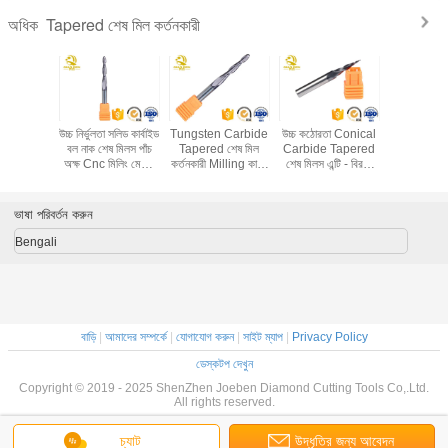
Tapered শেষ মিল কর্তনকারী
অধিক
র্ড শেষ মিল
উচ্চ নির্ভুলতা সলিড কার্বাইড
Tungsten Carbide
উচ্চ কঠোরতা Conical
উচ্চ দক্ষতা তা
CNC পরিহিত
বল নাক শেষ মিলস পাঁচ
Tapered শেষ মিল
Carbide Tapered
মিল কর্তনক
 মেশিন টুল
অক্ষ Cnc মিলিং মেশিন
কর্তনকারী Milling কাটন
শেষ মিলস এন্টি - বিরতি
কম্প্রেশন বিট
িট
বিট
সরঞ্জাম মসৃণ চিপ অপসারণ
ফলক পরিধান প্রতিরোধ
ডিজা
ভাষা পরিবর্তন করুন
Bengali
বাড়ি
|
আমাদের সম্পর্কে
|
যোগাযোগ করুন
|
সাইট ম্যাপ
|
Privacy Policy
ডেস্কটপ দেখুন
Copyright © 2019 - 2025 ShenZhen Joeben Diamond Cutting Tools Co,.Ltd.
All rights reserved.
চ্যাট
উদ্ধৃতির জন্য আবেদন