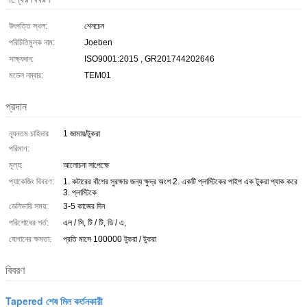
উৎপত্তি স্থল:
শেনচেন
পরিচিতিমুলক নাম:
Joeben
সাক্ষ্যদান:
ISO9001:2015 , GR201744202646
মডেল নম্বার:
TEM01
প্রদান
ন্যূনতম চাহিদার
1 জামায়/টুকরা
পরিমাণ:
মূল্য:
আলোচনা সাপেক্ষে
প্যাকেজিং বিবরণ:
1. কটারের বাঁশের সুরক্ষার জন্য ক্ষুদ্র অংশ 2. একটি প্লাস্টিকের পাইপ এক টুকরা প্যাক করে
3. প্লাস্টিকে
ডেলিভারি সময়:
3-5 কাজের দিন
পরিশোধের শর্ত:
এল / সি, টি / টি, ডি / এ,
যোগানের ক্ষমতা:
প্রতি মাসে 100000 টুকরা / টুকরা
বিবরণ
Tapered শেষ মিল কর্তনকারী