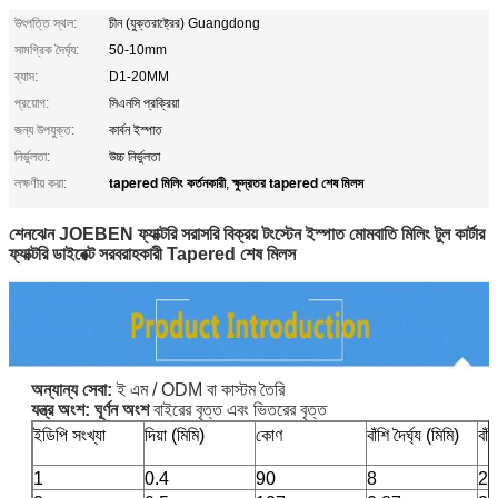
উৎপত্তি স্থল:
চীন (যুক্তরাষ্ট্রের) Guangdong
সামগ্রিক দৈর্ঘ্য:
50-10mm
ব্যাস:
D1-20MM
প্রয়োগ:
সিএনসি প্রক্রিয়া
জন্য উপযুক্ত:
কার্বন ইস্পাত
নির্ভুলতা:
উচ্চ নির্ভুলতা
tapered মিলিং কর্তনকারী
ক্ষুদ্রতর tapered শেষ মিলস
লক্ষণীয় করা:
,
শেনঝেন JOEBEN ফ্যাক্টরি সরাসরি বিক্রয় টংস্টেন ইস্পাত মোমবাতি মিলিং টুল কার্টার
ফ্যাক্টরি ডাইরেক্ট সরবরাহকারী Tapered শেষ মিলস
অন্যান্য সেবা:
ই এম / ODM বা কাস্টম তৈরি
যন্ত্র অংশ: ঘূর্ণন অংশ
বাইরের বৃত্ত এবং ভিতরের বৃত্ত
ইডিপি সংখ্যা
দিয়া (মিমি)
কোণ
বাঁশি দৈর্ঘ্য (মিমি)
বাঁশ
1
0.4
90
8
2