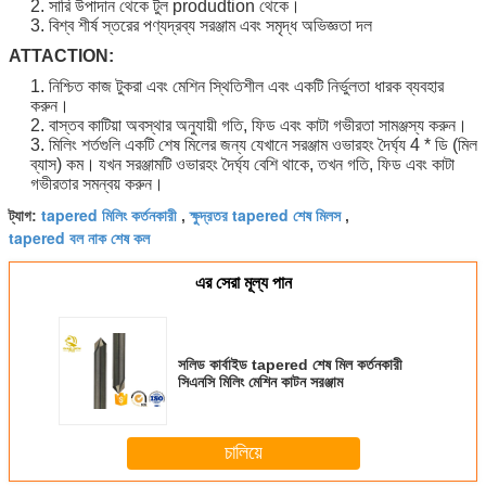
2. সারি উপাদান থেকে টুল produdtion থেকে।
3. বিশ্ব শীর্ষ স্তরের পণ্যদ্রব্য সরঞ্জাম এবং সমৃদ্ধ অভিজ্ঞতা দল
ATTACTION:
1. নিশ্চিত কাজ টুকরা এবং মেশিন স্থিতিশীল এবং একটি নির্ভুলতা ধারক ব্যবহার
করুন।
2. বাস্তব কাটিয়া অবস্থার অনুযায়ী গতি, ফিড এবং কাটা গভীরতা সামঞ্জস্য করুন।
3. মিলিং শর্তগুলি একটি শেষ মিলের জন্য যেখানে সরঞ্জাম ওভারহং দৈর্ঘ্য 4 * ডি (মিল
ব্যাস) কম।
যখন সরঞ্জামটি ওভারহং দৈর্ঘ্য বেশি থাকে, তখন গতি, ফিড এবং কাটা
গভীরতার সমন্বয় করুন।
tapered মিলিং কর্তনকারী
ক্ষুদ্রতর tapered শেষ মিলস
ট্যাগ:
,
,
tapered বল নাক শেষ কল
এর সেরা মূল্য পান
সলিড কার্বাইড tapered শেষ মিল কর্তনকারী
সিএনসি মিলিং মেশিন কাটন সরঞ্জাম
চালিয়ে